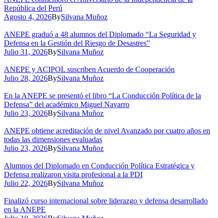
República del Perú
Agosto 4, 2026
By
Silvana Muñoz
ANEPE graduó a 48 alumnos del Diplomado “La Seguridad y
Defensa en la Gestión del Riesgo de Desastres”
Julio 31, 2026
By
Silvana Muñoz
ANEPE y ACIPOL suscriben Acuerdo de Cooperación
Julio 28, 2026
By
Silvana Muñoz
En la ANEPE se presentó el libro “La Conducción Política de la
Defensa” del académico Miguel Navarro
Julio 23, 2026
By
Silvana Muñoz
ANEPE obtiene acreditación de nivel Avanzado por cuatro años en
todas las dimensiones evaluadas
Julio 23, 2026
By
Silvana Muñoz
Alumnos del Diplomado en Conducción Política Estratégica y
Defensa realizaron visita profesional a la PDI
Julio 22, 2026
By
Silvana Muñoz
Finalizó curso internacional sobre liderazgo y defensa desarrollado
en la ANEPE