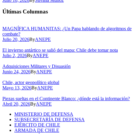
Julio 10, 2026
By
Silvana Muñoz
Últimas Columnas
MAGNÍFICA HUMANITAS: ¿Un Papa hablando de algoritmos de
combate?
Julio 20, 2026
By
ANEPE
El invierno antártico se salió del mapa: Chile debe tomar nota
Julio 2, 2026
By
ANEPE
Adquisiciones Militares y Disuasión
Junio 24, 2026
By
ANEPE
Chile, actor geopolítico global
Mayo 13, 2026
By
ANEPE
Piezas sueltas en el Continente Blanco: ¿dónde está la información?
Abril 20, 2026
By
ANEPE
MINISTERIO DE DEFENSA
SUBSECRETARÍA DE DEFENSA
EJÉRCITO DE CHILE
ARMADA DE CHILE