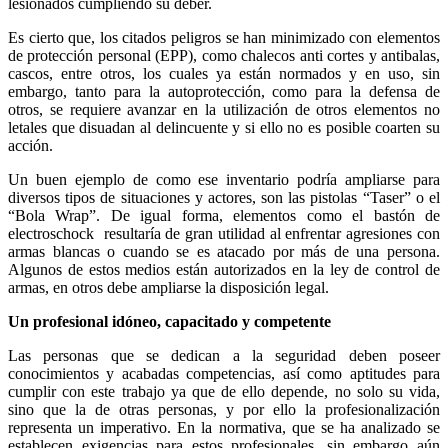
lesionados cumpliendo su deber.
Es cierto que, los citados peligros se han minimizado con elementos
de protección personal (EPP), como chalecos anti cortes y antibalas,
cascos, entre otros, los cuales ya están normados y en uso, sin
embargo, tanto para la autoprotección, como para la defensa de
otros, se requiere avanzar en la utilización de otros elementos no
letales que disuadan al delincuente y si ello no es posible coarten su
acción.
Un buen ejemplo de como ese inventario podría ampliarse para
diversos tipos de situaciones y actores, son las pistolas “Taser” o el
“Bola Wrap”. De igual forma, elementos como el bastón de
electroschock resultaría de gran utilidad al enfrentar agresiones con
armas blancas o cuando se es atacado por más de una persona.
Algunos de estos medios están autorizados en la ley de control de
armas, en otros debe ampliarse la disposición legal.
Un profesional idóneo, capacitado y competente
Las personas que se dedican a la seguridad deben poseer
conocimientos y acabadas competencias, así como aptitudes para
cumplir con este trabajo ya que de ello depende, no solo su vida,
sino que la de otras personas, y por ello la profesionalización
representa un imperativo. En la normativa, que se ha analizado se
establecen exigencias para estos profesionales, sin embargo aún