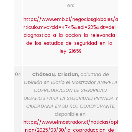
en:
https://www.emb.cl/negociosglobales/a
rticulo.mvc?xid=4745&edi=225&xit=del-
diagnostico-a-la-accion-la-relevancia-
de-los-estudios-de-seguridad-en-la-
ley-21659
04
Château
,
Cristian,
c
olumna de
Opinión en Diario el Mostrador ANEPE
LA
COPRODUCCIÓN DE SEGURIDAD:
DESAFÍOS PARA LA SEGURIDAD PRIVADA Y
CIUDADANA EN SU ROL COADYUVANTE
,
disponible en:
https://www.elmostrador.cl/noticias/opi
nion/2025/03/30/la-coproduccion-de-