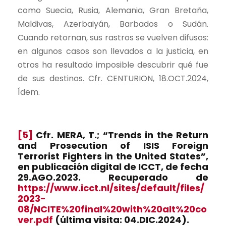
como Suecia, Rusia, Alemania, Gran Bretaña,
Maldivas, Azerbaiyán, Barbados o Sudán.
Cuando retornan, sus rastros se vuelven difusos:
en algunos casos son llevados a la justicia, en
otros ha resultado imposible descubrir qué fue
de sus destinos. Cfr. CENTURION, 18.OCT.2024,
Ídem.
[5]
Cfr. MERA, T.; “Trends in the Return
and Prosecution of ISIS Foreign
Terrorist Fighters in the United States”,
en publicación digital de ICCT, de fecha
29.AGO.2023. Recuperado de
https://www.icct.nl/sites/default/files/
2023-
08/NCITE%20final%20with%20alt%20co
ver.pdf
(última visita: 04.DIC.2024).