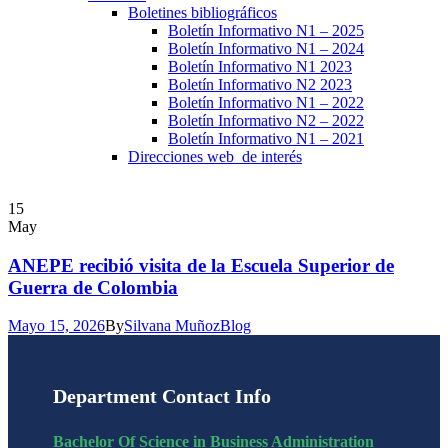
Boletines bibliográficos
Boletín Informativo N1 – 2025
Boletín Informativo N1 – 2024
Boletín Informativo N1 2023
Boletín Informativo N2 2023
Boletín Informativo N1 – 2022
Boletín Informativo N2 – 2022
Boletín Informativo N1 – 2021
Direcciones web de interés
15
May
ANEPE recibió visita de la Escuela Superior de
Guerra de Colombia
Mayo 15, 2026
By
Silvana Muñoz
Blog
Department Contact Info
Bachelor Of Science in Business Administration