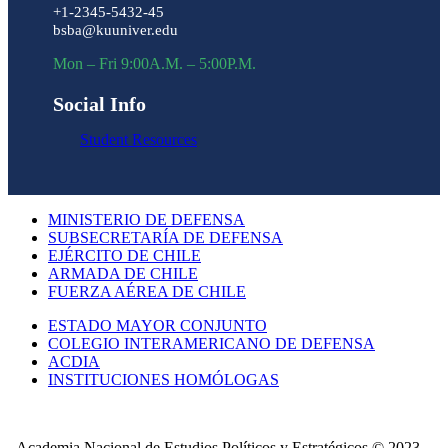
+1-2345-5432-45
bsba@kuuniver.edu
Mon – Fri 9:00A.M. – 5:00P.M.
Social Info
Student Resources
MINISTERIO DE DEFENSA
SUBSECRETARÍA DE DEFENSA
EJÉRCITO DE CHILE
ARMADA DE CHILE
FUERZA AÉREA DE CHILE
ESTADO MAYOR CONJUNTO
COLEGIO INTERAMERICANO DE DEFENSA
ACDIA
INSTITUCIONES HOMÓLOGAS
Academia Nacional de Estudios Políticos y Estratégicos © 2023 –