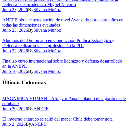
Defensa” del académico Miguel Navarro
Julio 23, 2026
By
Silvana Muñoz
ANEPE obtiene acreditación de nivel Avanzado por cuatro años en
todas las dimensiones evaluadas
Julio 23, 2026
By
Silvana Muñoz
Alumnos del Diplomado en Conducción Política Estratégica y
Defensa realizaron visita profesional a la PDI
Julio 22, 2026
By
Silvana Muñoz
Finalizó curso internacional sobre liderazgo y defensa desarrollado
en la ANEPE
Julio 10, 2026
By
Silvana Muñoz
Últimas Columnas
MAGNÍFICA HUMANITAS: ¿Un Papa hablando de algoritmos de
combate?
Julio 20, 2026
By
ANEPE
El invierno antártico se salió del mapa: Chile debe tomar nota
Julio 2, 2026
By
ANEPE