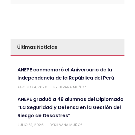
l
t
e
r
n
a
Últimas Noticias
t
i
v
ANEPE conmemoró el Aniversario de la
e
Independencia de la República del Perú
:
AGOSTO 4, 2026
SILVANA MUÑOZ
BY
ANEPE graduó a 48 alumnos del Diplomado
“La Seguridad y Defensa en la Gestión del
Riesgo de Desastres”
JULIO 31, 2026
SILVANA MUÑOZ
BY