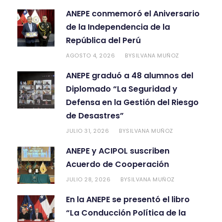
v
ANEPE conmemoró el Aniversario
e
de la Independencia de la
:
República del Perú
AGOSTO 4, 2026
SILVANA MUÑOZ
BY
ANEPE graduó a 48 alumnos del
Diplomado “La Seguridad y
Defensa en la Gestión del Riesgo
de Desastres”
JULIO 31, 2026
SILVANA MUÑOZ
BY
ANEPE y ACIPOL suscriben
Acuerdo de Cooperación
JULIO 28, 2026
SILVANA MUÑOZ
BY
En la ANEPE se presentó el libro
“La Conducción Política de la