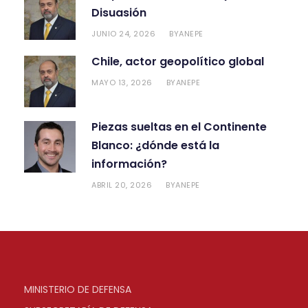
Disuasión
JUNIO 24, 2026
ANEPE
BY
Chile, actor geopolítico global
MAYO 13, 2026
ANEPE
BY
Piezas sueltas en el Continente
Blanco: ¿dónde está la
información?
ABRIL 20, 2026
ANEPE
BY
MINISTERIO DE DEFENSA