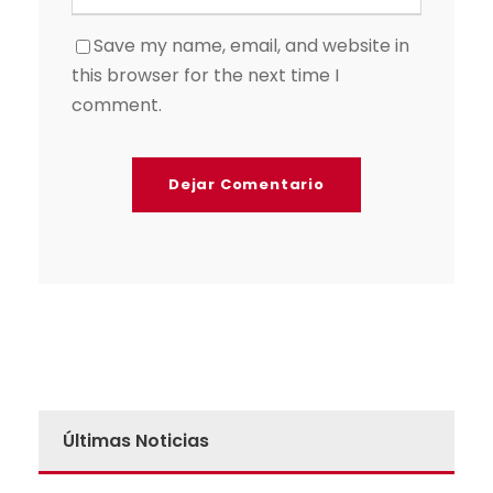
Save my name, email, and website in
this browser for the next time I
comment.
A
l
t
e
r
n
a
Últimas Noticias
t
i