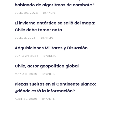
hablando de algoritmos de combate?
JULIO 20, 2026
ANEPE
BY
El invierno antártico se salió del mapa:
Chile debe tomar nota
JULIO 2, 2026
ANEPE
BY
Adquisiciones Militares y Disuasión
JUNIO 24, 2026
ANEPE
BY
Chile, actor geopolítico global
MAYO 13, 2026
ANEPE
BY
Piezas sueltas en el Continente Blanco:
¿dónde está la información?
ABRIL 20, 2026
ANEPE
BY