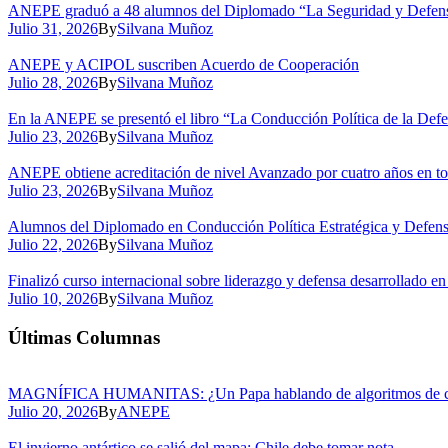
ANEPE graduó a 48 alumnos del Diplomado “La Seguridad y Defensa 
Julio 31, 2026
By
Silvana Muñoz
ANEPE y ACIPOL suscriben Acuerdo de Cooperación
Julio 28, 2026
By
Silvana Muñoz
En la ANEPE se presentó el libro “La Conducción Política de la De
Julio 23, 2026
By
Silvana Muñoz
ANEPE obtiene acreditación de nivel Avanzado por cuatro años en to
Julio 23, 2026
By
Silvana Muñoz
Alumnos del Diplomado en Conducción Política Estratégica y Defensa 
Julio 22, 2026
By
Silvana Muñoz
Finalizó curso internacional sobre liderazgo y defensa desarrollado 
Julio 10, 2026
By
Silvana Muñoz
Últimas Columnas
MAGNÍFICA HUMANITAS: ¿Un Papa hablando de algoritmos de 
Julio 20, 2026
By
ANEPE
El invierno antártico se salió del mapa: Chile debe tomar nota