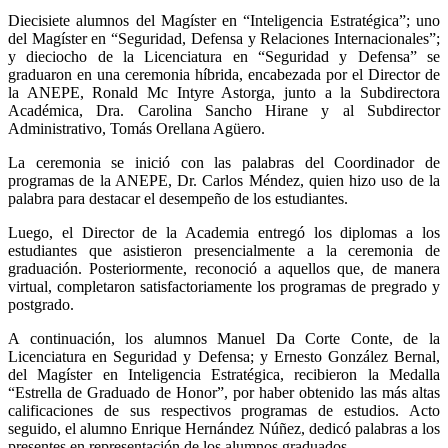
Diecisiete alumnos del Magíster en “Inteligencia Estratégica”; uno
del Magíster en “Seguridad, Defensa y Relaciones Internacionales”;
y dieciocho de la Licenciatura en “Seguridad y Defensa” se
graduaron en una ceremonia híbrida, encabezada por el Director de
la ANEPE, Ronald Mc Intyre Astorga, junto a la Subdirectora
Académica, Dra. Carolina Sancho Hirane y al Subdirector
Administrativo, Tomás Orellana Agüero.
La ceremonia se inició con las palabras del Coordinador de
programas de la ANEPE, Dr. Carlos Méndez, quien hizo uso de la
palabra para destacar el desempeño de los estudiantes.
Luego, el Director de la Academia entregó los diplomas a los
estudiantes que asistieron presencialmente a la ceremonia de
graduación. Posteriormente, reconoció a aquellos que, de manera
virtual, completaron satisfactoriamente los programas de pregrado y
postgrado.
A continuación, los alumnos Manuel Da Corte Conte, de la
Licenciatura en Seguridad y Defensa; y Ernesto González Bernal,
del Magíster en Inteligencia Estratégica, recibieron la Medalla
“Estrella de Graduado de Honor”, por haber obtenido las más altas
calificaciones de sus respectivos programas de estudios. Acto
seguido, el alumno Enrique Hernández Núñez, dedicó palabras a los
presentes en representación de los alumnos graduados.