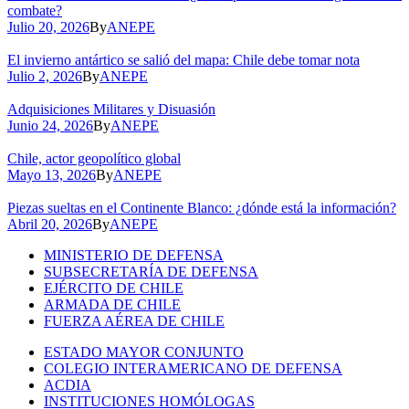
combate?
Julio 20, 2026
By
ANEPE
El invierno antártico se salió del mapa: Chile debe tomar nota
Julio 2, 2026
By
ANEPE
Adquisiciones Militares y Disuasión
Junio 24, 2026
By
ANEPE
Chile, actor geopolítico global
Mayo 13, 2026
By
ANEPE
Piezas sueltas en el Continente Blanco: ¿dónde está la información?
Abril 20, 2026
By
ANEPE
MINISTERIO DE DEFENSA
SUBSECRETARÍA DE DEFENSA
EJÉRCITO DE CHILE
ARMADA DE CHILE
FUERZA AÉREA DE CHILE
ESTADO MAYOR CONJUNTO
COLEGIO INTERAMERICANO DE DEFENSA
ACDIA
INSTITUCIONES HOMÓLOGAS