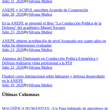
Julio 31, 2026
By
Silvana Muñoz
ANEPE y ACIPOL suscriben Acuerdo de Cooperación
Julio 28, 2026
By
Silvana Muñoz
En la ANEPE se presentó el libro “La Conducción Política de la
Defensa” del académico Miguel Navarro
Julio 23, 2026
By
Silvana Muñoz
ANEPE obtiene acreditación de nivel Avanzado por cuatro años en
todas las dimensiones evaluadas
Julio 23, 2026
By
Silvana Muñoz
Alumnos del Diplomado en Conducción Política Estratégica y
Defensa realizaron visita profesional a la PDI
Julio 22, 2026
By
Silvana Muñoz
Finalizó curso internacional sobre liderazgo y defensa desarrollado
en la ANEPE
Julio 10, 2026
By
Silvana Muñoz
Últimas Columnas
MAGNÍFICA HUMANITAS: ¿Un Papa hablando de algoritmos de