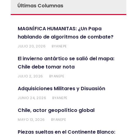
Últimas Columnas
MAGNÍFICA HUMANITAS: ¿Un Papa
hablando de algoritmos de combate?
JULIO 20, 2026
ANEPE
BY
El invierno antártico se salió del mapa:
Chile debe tomar nota
JULIO 2, 2026
ANEPE
BY
Adquisiciones Militares y Disuasión
JUNIO 24, 2026
ANEPE
BY
Chile, actor geopolítico global
MAYO 13, 2026
ANEPE
BY
Piezas sueltas en el Continente Blanco: