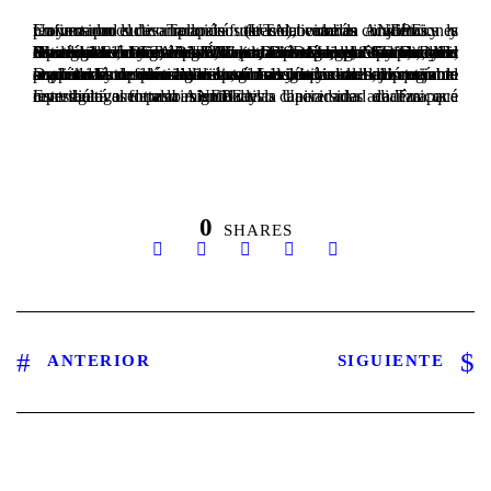
En una productiva reunión sostenida entre la ANEPE y la Universidad de Tarapacá (UTA), ambas instituciones reafirmaron su compromiso de colaboración académica y proyectaron el desarrollo de futuras actividades conjuntas.
El encuentro contó con la participación, por parte de la Universidad de Tarapacá, de la decana de la Facultad de Ciencias Sociales, Dra. Marietta Ortega; la directora del Doctorado en Ciencias Sociales, Dra. Carolina Stefoni; y la académica e investigadora, Dra. Marcela Tapia. En representación de la ANEPE estuvieron presentes su director, Ronald Mc Intyre; la subdirectora académica, Dra. Carolina Sancho; el encargado del Centro de Investigación y Estudios Estratégicos, Dr. Ariel Álvarez; el Dr. Jorge Gatica; y el encargado del Centro de Vinculación con el Medio, Dahir Ahmed.
Durante la reunión se destacó la vigencia del convenio de cooperación académica entre ambas instituciones, lo que abre importantes oportunidades para fortalecer el trabajo conjunto en materias de investigación, formación y vinculación con el medio. Entre las iniciativas abordadas se discutió la posibilidad de desarrollar seminarios, así como un programa académico compartido, orientado a enriquecer el debate sobre seguridad y defensa a nivel regional y nacional.
Este diálogo entre la ANEPE y la Universidad de Tarapacá representa un paso significativo hacia una alianza que contribuirá al fortalecimiento de las capacidades académicas e investigativas de ambas entidades.
0
SHARES
ANTERIOR
SIGUIENTE