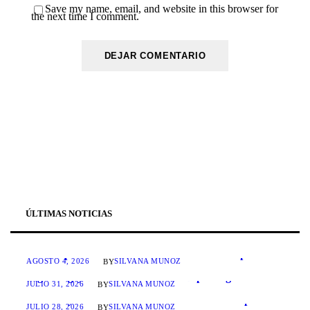
Save my name, email, and website in this browser for
the next time I comment.
ÚLTIMAS NOTICIAS
ANEPE conmemoró el Aniversario de la Independencia de la República del Perú
AGOSTO 4, 2026
SILVANA MUÑOZ
BY
ANEPE graduó a 48 alumnos del Diplomado “La Seguridad y Defensa en la Gestión del Riesgo de Desastres”
JULIO 31, 2026
SILVANA MUÑOZ
BY
ANEPE y ACIPOL suscriben Acuerdo de Cooperación
JULIO 28, 2026
SILVANA MUÑOZ
BY