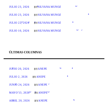
En la ANEPE se presentó el libro “La Conducción Política de la Defensa” del académico Miguel Navarro
JULIO 23, 2026
SILVANA MUÑOZ
BY
ANEPE obtiene acreditación de nivel Avanzado por cuatro años en todas las dimensiones evaluadas
JULIO 23, 2026
SILVANA MUÑOZ
BY
Alumnos del Diplomado en Conducción Política Estratégica y Defensa realizaron visita profesional a la PDI
JULIO 22, 2026
SILVANA MUÑOZ
BY
Finalizó curso internacional sobre liderazgo y defensa desarrollado en la ANEPE
JULIO 10, 2026
SILVANA MUÑOZ
BY
ÚLTIMAS COLUMNAS
MAGNÍFICA HUMANITAS: ¿Un Papa hablando de algoritmos de combate?
JULIO 20, 2026
ANEPE
BY
El invierno antártico se salió del mapa: Chile debe tomar nota
JULIO 2, 2026
ANEPE
BY
Adquisiciones Militares y Disuasión
JUNIO 24, 2026
ANEPE
BY
Chile, actor geopolítico global
MAYO 13, 2026
ANEPE
BY
Piezas sueltas en el Continente Blanco: ¿dónde está la información?
ABRIL 20, 2026
ANEPE
BY