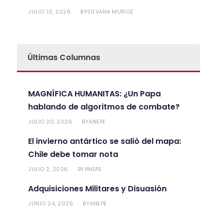
JULIO 10, 2026
SILVANA MUÑOZ
BY
Últimas Columnas
MAGNÍFICA HUMANITAS: ¿Un Papa
hablando de algoritmos de combate?
JULIO 20, 2026
ANEPE
BY
El invierno antártico se salió del mapa:
Chile debe tomar nota
JULIO 2, 2026
ANEPE
BY
Adquisiciones Militares y Disuasión
JUNIO 24, 2026
ANEPE
BY