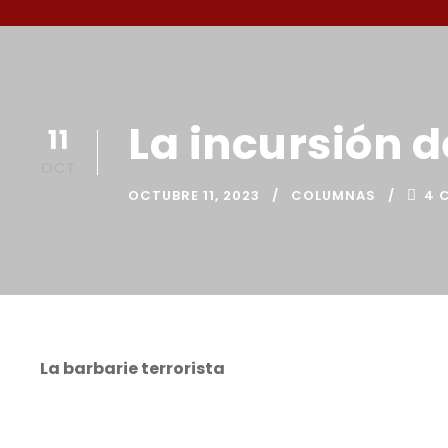
La incursión 
11
OCT
OCTUBRE 11, 2023
COLUMNAS
4 
La barbarie terrorista