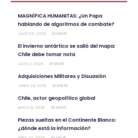
MAGNÍFICA HUMANITAS: ¿Un Papa
hablando de algoritmos de combate?
JULIO 20, 2026
ANEPE
BY
El invierno antártico se salió del mapa:
Chile debe tomar nota
JULIO 2, 2026
ANEPE
BY
Adquisiciones Militares y Disuasión
JUNIO 24, 2026
ANEPE
BY
Chile, actor geopolítico global
MAYO 13, 2026
ANEPE
BY
Piezas sueltas en el Continente Blanco:
¿dónde está la información?
ABRIL 20, 2026
ANEPE
BY