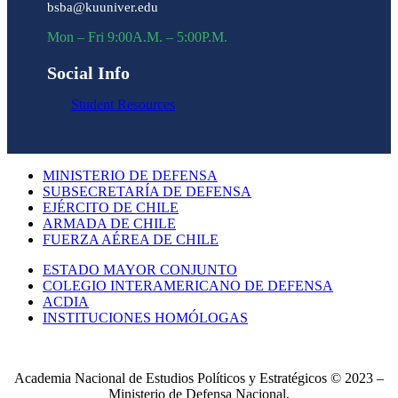
bsba@kuuniver.edu
Mon – Fri 9:00A.M. – 5:00P.M.
Social Info
Student Resources
MINISTERIO DE DEFENSA
SUBSECRETARÍA DE DEFENSA
EJÉRCITO DE CHILE
ARMADA DE CHILE
FUERZA AÉREA DE CHILE
ESTADO MAYOR CONJUNTO
COLEGIO INTERAMERICANO DE DEFENSA
ACDIA
INSTITUCIONES HOMÓLOGAS
Academia Nacional de Estudios Políticos y Estratégicos © 2023 –
Ministerio de Defensa Nacional.