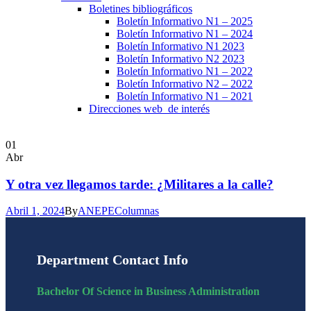
Boletines bibliográficos
Boletín Informativo N1 – 2025
Boletín Informativo N1 – 2024
Boletín Informativo N1 2023
Boletín Informativo N2 2023
Boletín Informativo N1 – 2022
Boletín Informativo N2 – 2022
Boletín Informativo N1 – 2021
Direcciones web de interés
01
Abr
Y otra vez llegamos tarde: ¿Militares a la calle?
Abril 1, 2024
By
ANEPE
Columnas
Department Contact Info
Bachelor Of Science in Business Administration