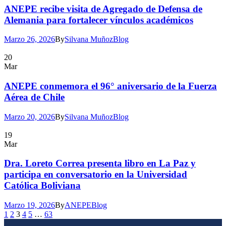
ANEPE recibe visita de Agregado de Defensa de
Alemania para fortalecer vínculos académicos
Marzo 26, 2026
By
Silvana Muñoz
Blog
20
Mar
ANEPE conmemora el 96° aniversario de la Fuerza
Aérea de Chile
Marzo 20, 2026
By
Silvana Muñoz
Blog
19
Mar
Dra. Loreto Correa presenta libro en La Paz y
participa en conversatorio en la Universidad
Católica Boliviana
Marzo 19, 2026
By
ANEPE
Blog
1
2
3
4
5
…
63