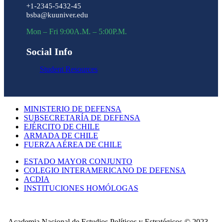
+1-2345-5432-45
bsba@kuuniver.edu
Mon – Fri 9:00A.M. – 5:00P.M.
Social Info
Student Resources
MINISTERIO DE DEFENSA
SUBSECRETARÍA DE DEFENSA
EJÉRCITO DE CHILE
ARMADA DE CHILE
FUERZA AÉREA DE CHILE
ESTADO MAYOR CONJUNTO
COLEGIO INTERAMERICANO DE DEFENSA
ACDIA
INSTITUCIONES HOMÓLOGAS
Academia Nacional de Estudios Políticos y Estratégicos © 2023 –