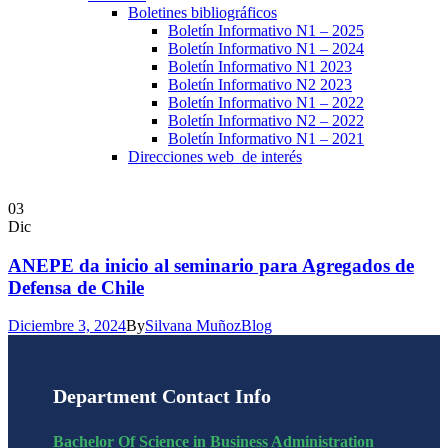
Boletines bibliográficos
Boletín Informativo N1 – 2025
Boletín Informativo N1 – 2024
Boletín Informativo N1 2023
Boletín Informativo N2 2023
Boletín Informativo N1 – 2022
Boletín Informativo N2 – 2022
Boletín Informativo N1 – 2021
Direcciones web de interés
03
Dic
ANEPE da inicio al seminario para Agregados de
Defensa de Chile
Diciembre 3, 2024
By
Silvana Muñoz
Blog
Department Contact Info
Bachelor Of Science in Business Administration