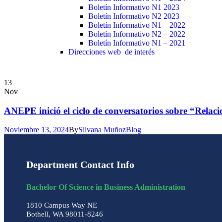
Boletín Informativo N1 2023
Boletín Informativo N2 2023
Boletín Informativo N1 – 2022
Boletín Informativo N2 – 2022
Boletín Informativo N1 – 2021
Direcciones web de interés
13
Nov
ANEPE inició el ciclo de conversatorios sobre “Relacion
Noviembre 13, 2024
By
Silvana Muñoz
Blog
Department Contact Info
Bachelor Of Science in Business Administration
1810 Campus Way NE
Bothell, WA 98011-8246