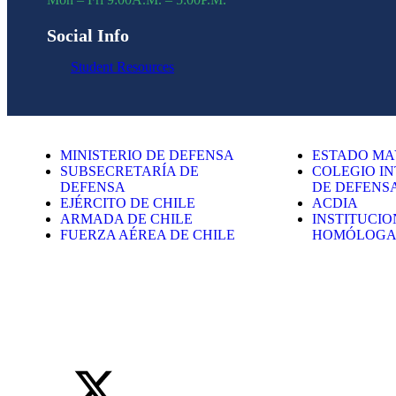
Social Info
Student Resources
MINISTERIO DE DEFENSA
ESTADO MA
SUBSECRETARÍA DE
COLEGIO I
DEFENSA
DE DEFENS
EJÉRCITO DE CHILE
ACDIA
ARMADA DE CHILE
INSTITUCIO
FUERZA AÉREA DE CHILE
HOMÓLOGA
© Copyright 2023 All Rights Reserved by
Acrópolis Soluciones Di