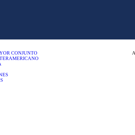
YOR CONJUNTO
A
NTERAMERICANO
A
NES
S
gitales