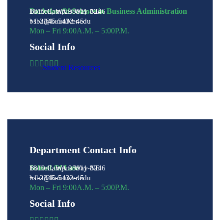
Bachelor Of Science in Business Administration
1810 Campus Way NE
Bothell, WA 98011-8246
+1-2345-5432-45
bsba@kuuniver.edu
Mon – Fri 9:00A.M. – 5:00P.M.
Social Info
Student Resources
Department Contact Info
School Of Law
1810 Campus Way NE
Bothell, WA 98011-8246
+1-2345-5432-45
bsba@kuuniver.edu
Mon – Fri 9:00A.M. – 5:00P.M.
Social Info