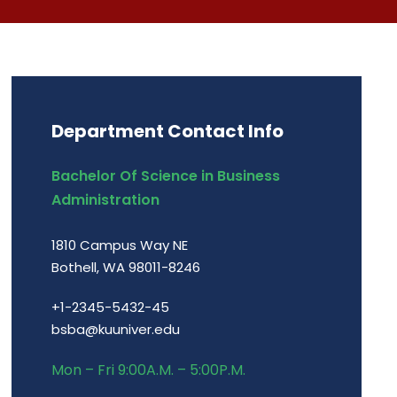
Department Contact Info
Bachelor Of Science in Business
Administration
1810 Campus Way NE
Bothell, WA 98011-8246
+1-2345-5432-45
bsba@kuuniver.edu
Mon – Fri 9:00A.M. – 5:00P.M.