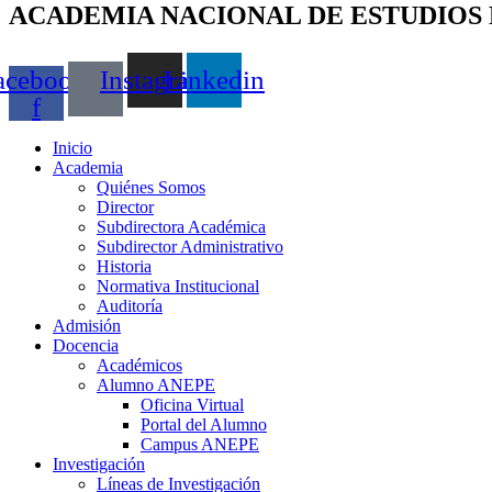
ACADEMIA NACIONAL DE ESTUDIOS 
acebook-
Instagram
Linkedin
f
Inicio
Academia
Quiénes Somos
Director
Subdirectora Académica
Subdirector Administrativo
Historia
Normativa Institucional
Auditoría
Admisión
Docencia
Académicos
Alumno ANEPE
Oficina Virtual
Portal del Alumno
Campus ANEPE
Investigación
Líneas de Investigación