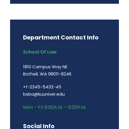
Department Contact Info
School Of Law
1810 Campus Way NE
Bothell, WA 98011-8246
+1-2345-5432-45
bsba@kuuniver.edu
Mon – Fri 9:00A.M. – 5:00P.M.
Social Info