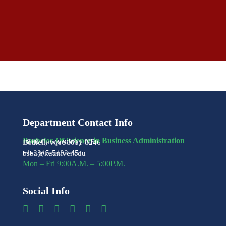
Department Contact Info
Bachelor Of Science in Business Administration
1810 Campus Way NE
Bothell, WA 98011-8246
+1-2345-5432-45
bsba@kuuniver.edu
Mon – Fri 9:00A.M. – 5:00P.M.
Social Info