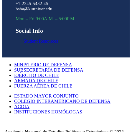
+1-2345-5432-45
bsba@kuuniver.edu
Mon – Fri 9:00A.M. – 5:00P.M.
Social Info
Student Resources
MINISTERIO DE DEFENSA
SUBSECRETARÍA DE DEFENSA
EJÉRCITO DE CHILE
ARMADA DE CHILE
FUERZA AÉREA DE CHILE
ESTADO MAYOR CONJUNTO
COLEGIO INTERAMERICANO DE DEFENSA
ACDIA
INSTITUCIONES HOMÓLOGAS
Academia Nacional de Estudios Políticos y Estratégicos © 2023 –