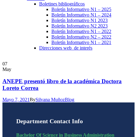
Boletines bibliográficos
Boletín Informativo N1 – 2025
Boletín Informativo N1 – 2024
Boletín Informativo N1 2023
Boletín Informativo N2 2023
Boletín Informativo N1 – 2022
Boletín Informativo N2 – 2022
Boletín Informativo N1 – 2021
Direcciones web de interés
07
May
ANEPE presentó libro de la académica Doctora
Loreto Correa
Mayo 7, 2021
By
Silvana Muñoz
Blog
Department Contact Info
Bachelor Of Science in Business Administration