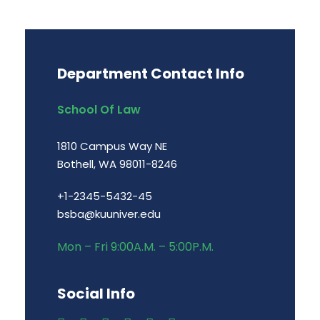
Department Contact Info
School Of Law
1810 Campus Way NE
Bothell, WA 98011-8246
+1-2345-5432-45
bsba@kuuniver.edu
Mon – Fri 9:00A.M. – 5:00P.M.
Social Info