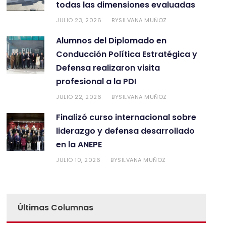
todas las dimensiones evaluadas
JULIO 23, 2026
SILVANA MUÑOZ
BY
Alumnos del Diplomado en
Conducción Política Estratégica y
Defensa realizaron visita
profesional a la PDI
JULIO 22, 2026
SILVANA MUÑOZ
BY
Finalizó curso internacional sobre
liderazgo y defensa desarrollado
en la ANEPE
JULIO 10, 2026
SILVANA MUÑOZ
BY
Últimas Columnas