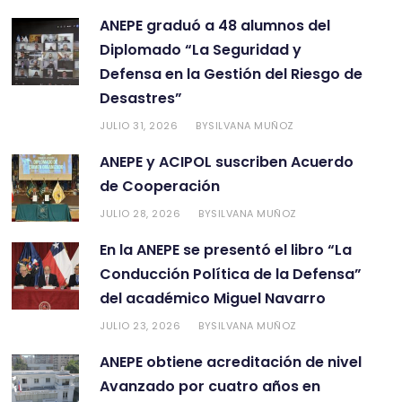
ANEPE graduó a 48 alumnos del
Diplomado “La Seguridad y
Defensa en la Gestión del Riesgo de
Desastres”
JULIO 31, 2026
SILVANA MUÑOZ
BY
ANEPE y ACIPOL suscriben Acuerdo
de Cooperación
JULIO 28, 2026
SILVANA MUÑOZ
BY
En la ANEPE se presentó el libro “La
Conducción Política de la Defensa”
del académico Miguel Navarro
JULIO 23, 2026
SILVANA MUÑOZ
BY
ANEPE obtiene acreditación de nivel
Avanzado por cuatro años en