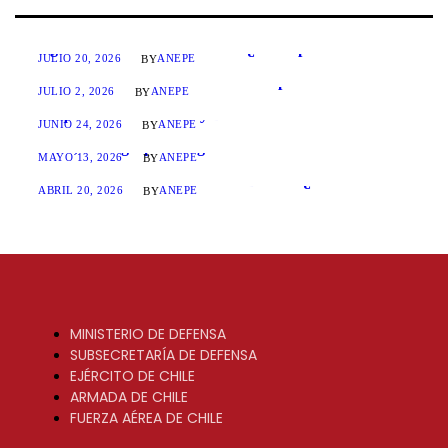
MAGNÍFICA HUMANITAS: ¿Un Papa hablando de algoritmos de combate?
JULIO 20, 2026
ANEPE
BY
El invierno antártico se salió del mapa: Chile debe tomar nota
JULIO 2, 2026
ANEPE
BY
Adquisiciones Militares y Disuasión
JUNIO 24, 2026
ANEPE
BY
Chile, actor geopolítico global
MAYO 13, 2026
ANEPE
BY
Piezas sueltas en el Continente Blanco: ¿dónde está la información?
ABRIL 20, 2026
ANEPE
BY
MINISTERIO DE DEFENSA
SUBSECRETARÍA DE DEFENSA
EJÉRCITO DE CHILE
ARMADA DE CHILE
FUERZA AÉREA DE CHILE