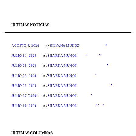
ÚLTIMAS NOTICIAS
ANEPE conmemoró el Aniversario de la Independencia de la República del Perú
AGOSTO 4, 2026
SILVANA MUÑOZ
BY
ANEPE graduó a 48 alumnos del Diplomado “La Seguridad y Defensa en la Gestión del Riesgo de Desastres”
JULIO 31, 2026
SILVANA MUÑOZ
BY
ANEPE y ACIPOL suscriben Acuerdo de Cooperación
JULIO 28, 2026
SILVANA MUÑOZ
BY
En la ANEPE se presentó el libro “La Conducción Política de la Defensa” del académico Miguel Navarro
JULIO 23, 2026
SILVANA MUÑOZ
BY
ANEPE obtiene acreditación de nivel Avanzado por cuatro años en todas las dimensiones evaluadas
JULIO 23, 2026
SILVANA MUÑOZ
BY
Alumnos del Diplomado en Conducción Política Estratégica y Defensa realizaron visita profesional a la PDI
JULIO 22, 2026
SILVANA MUÑOZ
BY
Finalizó curso internacional sobre liderazgo y defensa desarrollado en la ANEPE
JULIO 10, 2026
SILVANA MUÑOZ
BY
ÚLTIMAS COLUMNAS