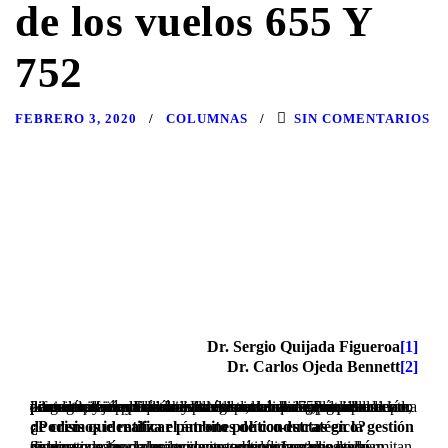
de los vuelos 655 Y
752
FEBRERO 3, 2020
COLUMNAS
SIN COMENTARIOS
Dr. Sergio Quijada Figueroa
[1]
Dr. Carlos Ojeda Bennett
[2]
La conducción política-estratégica, en un contexto dominado por algoritmos y heurísticas computacionales, requiere de una permanente evaluación de los sistemas que integran los procesos de toma de decisiones en el ámbito más alto de la dirección de los Estados. Lo anterior debido, principalmente, a la complejidad del escenario, la celeridad en la producción de eventos no previstos y fundamentalmente, por las diferentes formas que adoptan las amenazas. En dicho contexto, y a partir del incidente del vuelo 752 derribado por 2 misiles iraníes la noche del 8 de enero, se genera la pregunta:
¿Podemos identificar patrones de conductas en la gestión de crisis que realiza el ámbito político-estratégico?
Si la respuesta a la pregunta precedente fuera positiva, implica que las organizaciones gubernamentales podrían disponer de mecanismos socio-tecnológicos que les permitan proyectar potenciales incidentes críticos, a partir de la sistematización de las lecciones aprendidas del pasado.