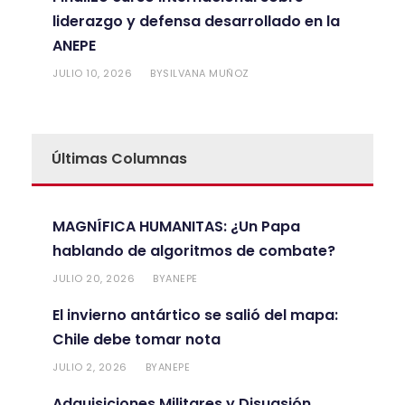
liderazgo y defensa desarrollado en la
ANEPE
JULIO 10, 2026
SILVANA MUÑOZ
BY
Últimas Columnas
MAGNÍFICA HUMANITAS: ¿Un Papa
hablando de algoritmos de combate?
JULIO 20, 2026
ANEPE
BY
El invierno antártico se salió del mapa:
Chile debe tomar nota
JULIO 2, 2026
ANEPE
BY
Adquisiciones Militares y Disuasión