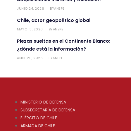
JUNIO 24, 2026
ANEPE
BY
Chile, actor geopolítico global
MAYO 13, 2026
ANEPE
BY
Piezas sueltas en el Continente Blanco:
¿dónde está la información?
ABRIL 20, 2026
ANEPE
BY
MINISTERIO DE DEFENSA
SUBSECRETARÍA DE DEFENSA
EJÉRCITO DE CHILE
ARMADA DE CHILE